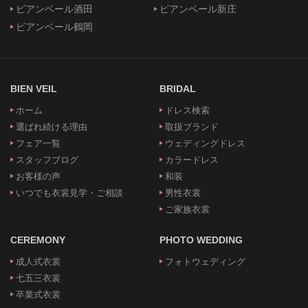
ビアンベール酒田
ビアンベール新庄
ビアンベール鶴岡
BIEN VEIL
BRIDAL
ホーム
ドレス検索
選ばれ続ける理由
取扱ブランド
フェア一覧
ウェディングドレス
スタッフブログ
カラードレス
お客様の声
和装
いつでも衣裳見学・ご相談
男性衣裳
ご家族衣裳
CEREMONY
PHOTO WEDDING
成人式衣裳
フォトウェディング
七五三衣裳
卒業式衣裳