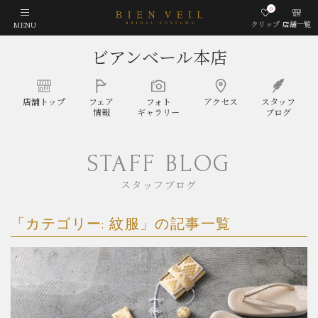
0
クリップ
店舗一覧
MENU
ビアンベール本店
店舗
トップ
フェア
フォト
アクセス
スタッフ
情報
ギャラリー
ブログ
STAFF BLOG
スタッフブログ
「カテゴリー:
紋服
」の記事一覧