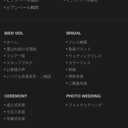
ビアンベール酒田
ビアンベール新庄
ビアンベール鶴岡
BIEN VEIL
BRIDAL
ホーム
ドレス検索
選ばれ続ける理由
取扱ブランド
フェア一覧
ウェディングドレス
スタッフブログ
カラードレス
お客様の声
和装
いつでも衣裳見学・ご相談
男性衣裳
ご家族衣裳
CEREMONY
PHOTO WEDDING
成人式衣裳
フォトウェディング
七五三衣裳
卒業式衣裳