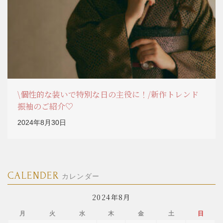
\個性的な装いで特別な日の主役に！/新作トレンド
振袖のご紹介♡
2024年8月30日
CALENDER
カレンダー
2024年8月
月
火
水
木
金
土
日