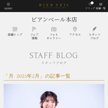
0
クリップ
店舗一覧
MENU
ビアンベール本店
店舗
トップ
フェア
フォト
アクセス
スタッフ
情報
ギャラリー
ブログ
STAFF BLOG
スタッフブログ
「月:
2025年2月
」の記事一覧