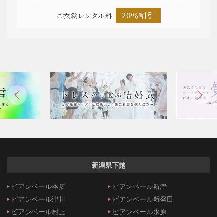
20％割引
ご衣裳レンタル料
新潟県下越
ビアンベール本店
ビアンベール新津
ビアンベール津川
ビアンベール新発田
ビアンベール村上
ビアンベール水原