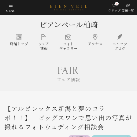
0
クリップ
店舗一覧
MENU
ビアンベール柏崎
店舗
トップ
フェア
フォト
アクセス
スタッフ
情報
ギャラリー
ブログ
FAIR
フェア情報
【アルビレックス新潟と夢のコラ
ボ！！】 ビッグスワンで思い出の写真が
撮れるフォトウェディング相談会