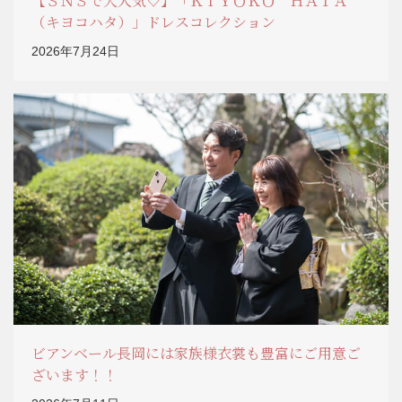
【ＳＮＳで大人気♡】「ＫＩＹＯＫＯ ＨＡＴＡ
（キヨコハタ）」ドレスコレクション
2026年7月24日
ビアンベール長岡には家族様衣裳も豊富にご用意ご
ざいます！！