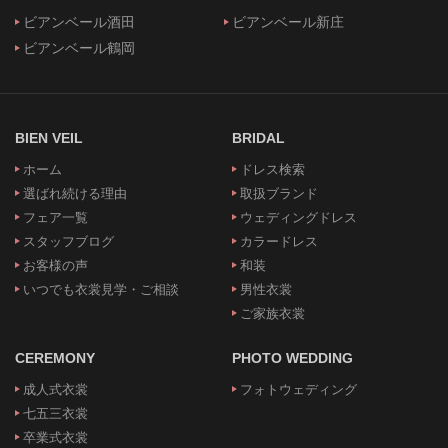
ビアンベール酒田
ビアンベール新庄
ビアンベール鶴岡
BIEN VEIL
BRIDAL
ホーム
ドレス検索
選ばれ続ける理由
取扱ブランド
フェア一覧
ウェディングドレス
スタッフブログ
カラードレス
お客様の声
和装
いつでも衣裳見学・ご相談
男性衣裳
ご家族衣裳
CEREMONY
PHOTO WEDDING
成人式衣裳
フォトウェディング
七五三衣裳
卒業式衣裳