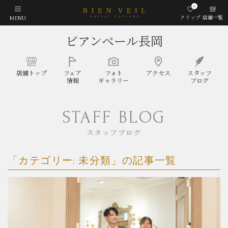
0
クリップ
店舗一覧
MENU
ビアンベール長岡
店舗
トップ
フェア
フォト
アクセス
スタッフ
情報
ギャラリー
ブログ
STAFF BLOG
スタッフブログ
「カテゴリー:
未分類
」の記事一覧