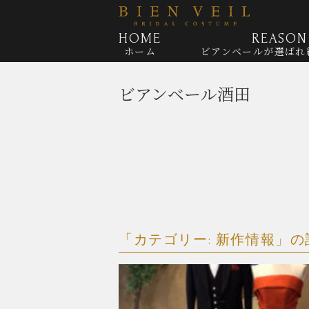
HOME
REASON
ホーム
ビアンベールが
選ばれ
ビアンベール酒田
「カテゴリー:
新作情報
」の