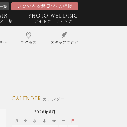
いつでも衣裳見学･ご相談
一覧
AIR
PHOTO WEDDING
ア一覧
フォトウェディング
リー
アクセス
スタッフ
ブログ
CALENDER
カレンダー
2026年8月
月
火
水
木
金
土
日