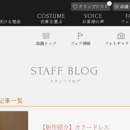
0
クリップ
リスト
店舗
COSTUME
VOICE
F
続ける理由
衣裳を選ぶ
お客様の声
フェ
店舗
トップ
フェア
情報
フォト
ギャラ
STAFF BLOG
スタッフブログ
記事一覧
【新作紹介】カラードレス