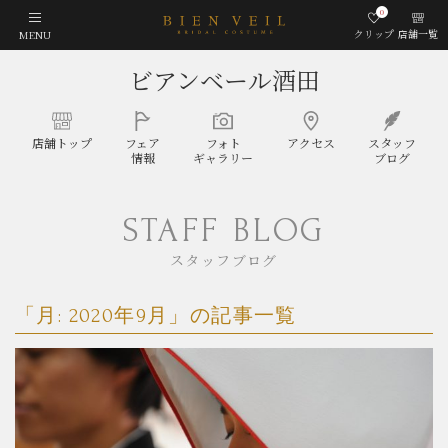
0
クリップ
店舗一覧
MENU
ビアンベール酒田
店舗
トップ
フェア
フォト
アクセス
スタッフ
情報
ギャラリー
ブログ
STAFF BLOG
スタッフブログ
「月:
2020年9月
」の記事一覧