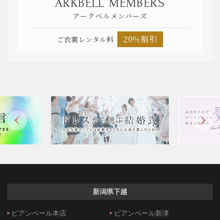
ARKBELL MEMBERS
アークベルメンバーズ
20％割引
ご衣裳レンタル料
新潟県下越
ビアンベール本店
ビアンベール新津