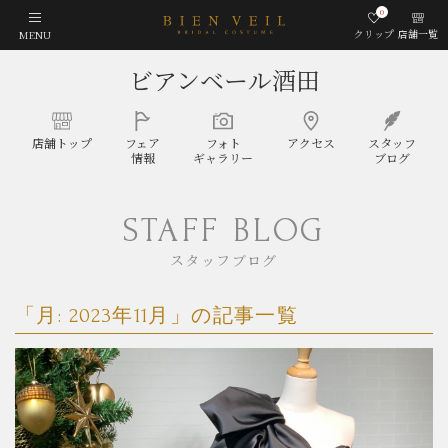
0
クリップ
店舗一覧
MENU
ビアンベール酒田
店舗
トップ
フェア
フォト
アクセス
スタッフ
情報
ギャラリー
ブログ
STAFF BLOG
スタッフブログ
「月:
2023年11月
」の記事一覧