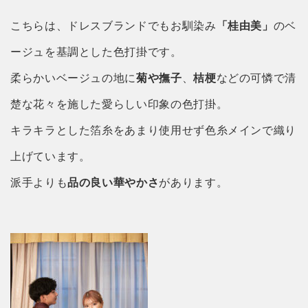
こちらは、ドレスブランドでもお馴染み
「桂由美」
のベ
ージュを基調とした色打掛です。
柔らかいベージュの地に
菊や撫子
、
桔梗
などの可憐で清
楚な花々を施した愛らしい印象の色打掛。
キラキラとした箔糸をあまり使用せず色糸メインで織り
上げています。
派手よりも
品の良い華やかさ
があります。