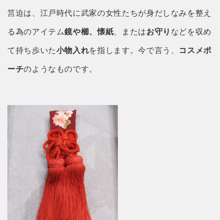
筥迫は、江戸時代に武家の女性たちが身だしなみを整え
る為のアイテム
鏡や櫛、懐紙
、または
お守り
などを収め
て持ち歩いた
小物入れ
を指します。今で言う、
コスメポ
ーチ
のようなものです。