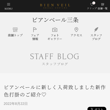
0
クリップ
店舗一覧
MENU
ビアンベール三条
店舗
トップ
フェア
フォト
アクセス
スタッフ
情報
ギャラリー
ブログ
STAFF BLOG
スタッフブログ
ビアンベールに新しく入荷致しました新作
色打掛のご紹介♡
2022年8月22日