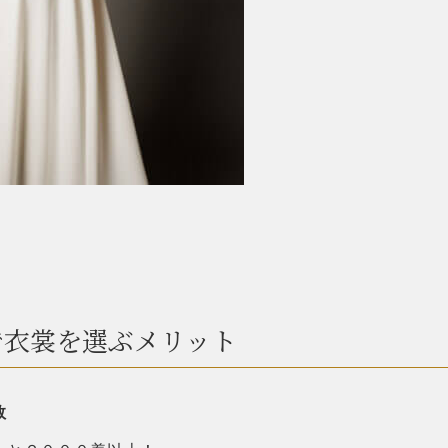
で衣裳を選ぶメリット
数