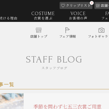
0
クリップ
リスト
店舗
COSTUME
VOICE
F
続ける理由
衣裳を選ぶ
お客様の声
フェ
店舗
トップ
フェア
情報
フォト
ギャラ
STAFF BLOG
スタッフブログ
事一覧
季節を問わず七五三衣裳ご用意