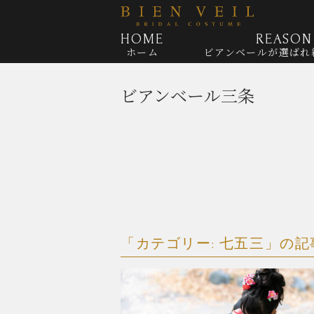
HOME
REASON
ホーム
ビアンベールが
選ばれ
ビアンベール三条
「カテゴリー:
七五三
」の記