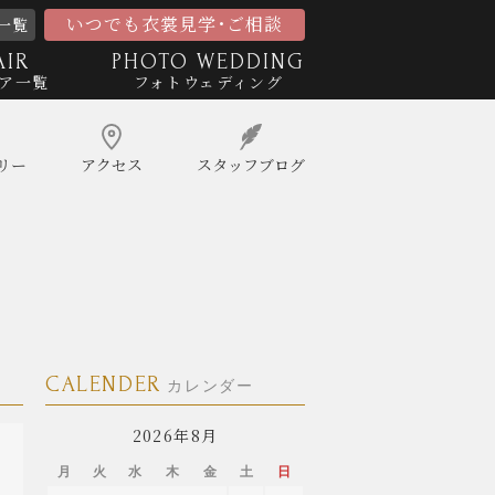
いつでも衣裳見学･ご相談
一覧
AIR
PHOTO WEDDING
ア一覧
フォトウェディング
リー
アクセス
スタッフ
ブログ
CALENDER
カレンダー
2026年8月
月
火
水
木
金
土
日