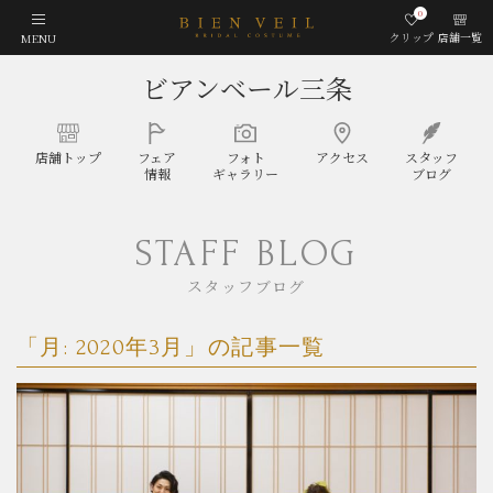
0
クリップ
店舗一覧
MENU
ビアンベール三条
店舗
トップ
フェア
フォト
アクセス
スタッフ
情報
ギャラリー
ブログ
STAFF BLOG
スタッフブログ
「月:
2020年3月
」の記事一覧