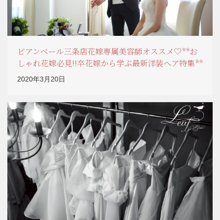
ビアンベール三条店花嫁専属美容師オススメ♡**お
しゃれ花嫁必見!!卒花嫁から学ぶ最新洋装ヘア特集**
2020年3月20日