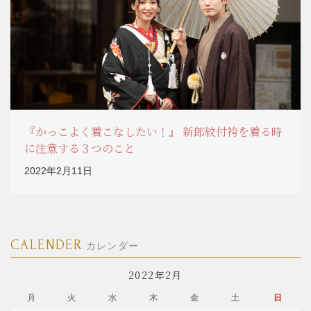
『かっこよく着こなしたい！』 新郎紋付袴を着る時
に注意する３つのこと
2022年2月11日
CALENDER
カレンダー
2022年2月
月
火
水
木
金
土
日