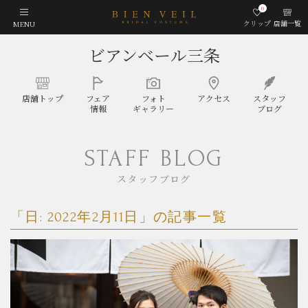
0
クリップ
店舗一覧
MENU
ビアンベール三条
店舗
トップ
フェア
フォト
アクセス
スタッフ
情報
ギャラリー
ブログ
STAFF BLOG
スタッフブログ
「日:
2022年2月11日
」の記事一覧