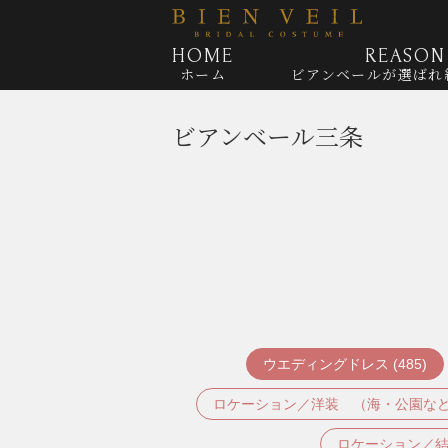
HOME
REASON
ホーム
ビアンベールが
選ばれ
ビアンベール三条
ウエディングドレス (485)
ロケーション／洋装 （海・公園など） 
ロケーション／結婚