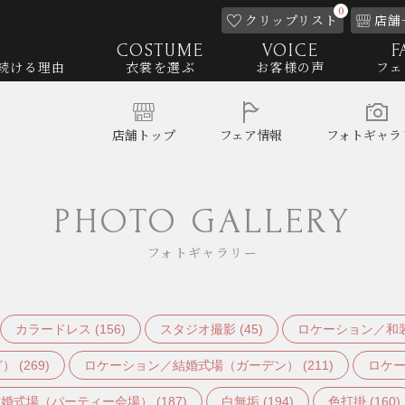
0
クリップ
リスト
店舗
COSTUME
VOICE
F
続ける理由
衣裳を選ぶ
お客様の声
フェ
店舗
トップ
フェア
情報
フォト
ギャラ
PHOTO GALLERY
フォトギャラリー
カラードレス (156)
スタジオ撮影 (45)
ロケーション／和装
(269)
ロケーション／結婚式場（ガーデン） (211)
ロケー
式場（パーティー会場） (187)
白無垢 (194)
色打掛 (160)