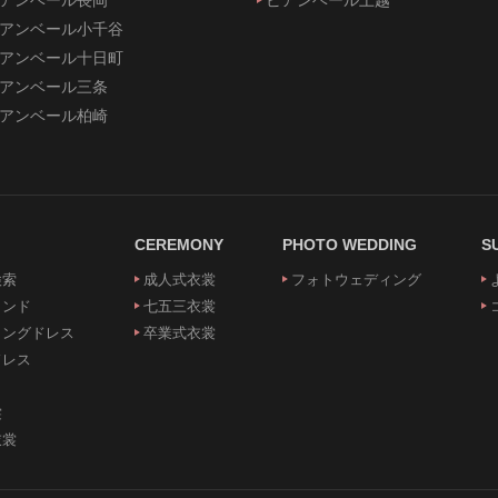
アンベール小千谷
アンベール十日町
アンベール三条
アンベール柏崎
CEREMONY
PHOTO WEDDING
S
検索
成人式衣裳
フォトウェディング
ランド
七五三衣裳
ィングドレス
卒業式衣裳
ドレス
裳
衣裳