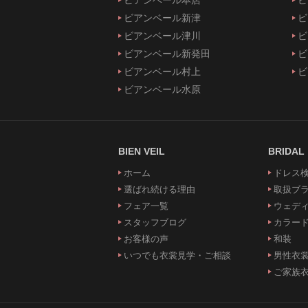
ビアンベール新津
ビ
ビアンベール津川
ビ
ビアンベール新発田
ビ
ビアンベール村上
ビ
ビアンベール水原
BIEN VEIL
BRIDAL
ホーム
ドレス
選ばれ続ける理由
取扱ブ
フェア一覧
ウェデ
スタッフブログ
カラー
お客様の声
和装
いつでも衣裳見学・ご相談
男性衣
ご家族