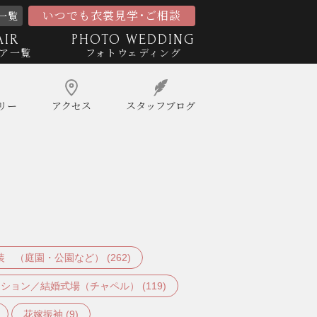
いつでも衣裳見学･ご相談
一覧
AIR
PHOTO WEDDING
ア一覧
フォトウェディング
リー
アクセス
スタッフ
ブログ
 （庭園・公園など） (262)
ション／結婚式場（チャペル） (119)
花嫁振袖 (9)