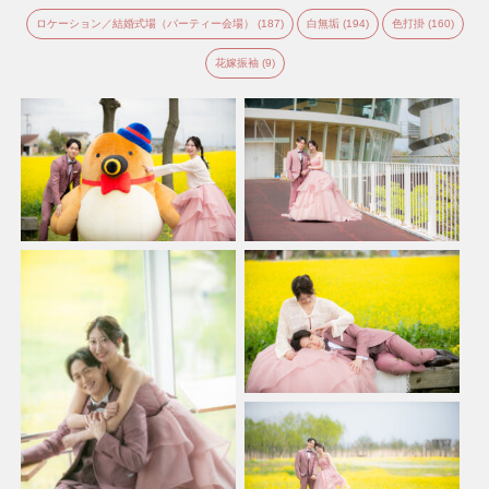
ロケーション／結婚式場（パーティー会場） (187)
白無垢 (194)
色打掛 (160)
花嫁振袖 (9)