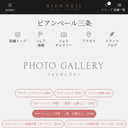
0
クリップ
店舗一覧
MENU
ビアンベール三条
店舗
トップ
フェア
フォト
アクセス
スタッフ
情報
ギャラリー
ブログ
PHOTO GALLERY
フォトギャラリー
ウエディングドレス (485)
カラードレス (156)
スタジオ撮影 (45)
ロケーション／和装 （庭園・公園など） (262)
ロケーション／洋装 （海・公園など） (269)
ロケーション／結婚式場（ガーデン） (211)
ロケーション／結婚式場（チャペル） (119)