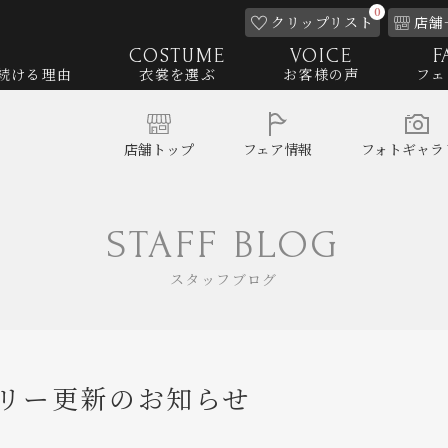
0
クリップ
リスト
店舗
COSTUME
VOICE
F
続ける理由
衣裳を選ぶ
お客様の声
フェ
店舗
トップ
フェア
情報
フォト
ギャラ
STAFF BLOG
スタッフブログ
リー更新のお知らせ