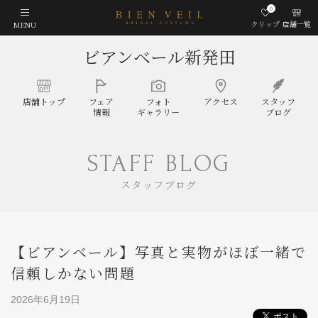
0
クリップ
店舗一覧
MENU
ビアンベール新発田
店舗
トップ
フェア
フォト
アクセス
スタッフ
情報
ギャラリー
ブログ
STAFF BLOG
スタッフブログ
【ビアンベール】写真と実物がほぼ一緒で
信頼しかない問題
2026年6月19日