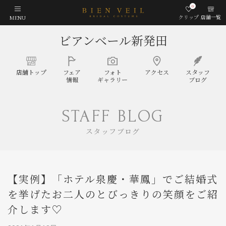
0
クリップ
店舗一覧
MENU
ビアンベール新発田
店舗
トップ
フェア
フォト
アクセス
スタッフ
情報
ギャラリー
ブログ
STAFF BLOG
スタッフブログ
【実例】「ホテル泉慶・華鳳」でご結婚式
を挙げたお二人のとびっきりの笑顔をご紹
介します♡