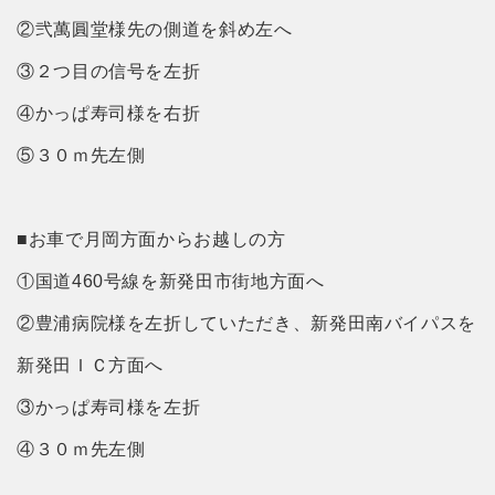
②弐萬圓堂様先の側道を斜め左へ
③２つ目の信号を左折
④かっぱ寿司様を右折
⑤３０ｍ先左側
■お車で月岡方面からお越しの方
①国道460号線を新発田市街地方面へ
②豊浦病院様を左折していただき、新発田南バイパスを
新発田ＩＣ方面へ
③かっぱ寿司様を左折
④３０ｍ先左側