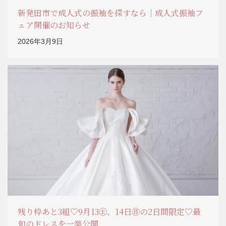
新発田市で成人式の振袖を探すなら｜成人式振袖フ
ェア開催のお知らせ
2026年3月9日
残り枠あと3組♡9月13㊏、14日㊐の2日間限定♡最
旬のドレスを一挙公開