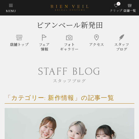
0
クリップ
店舗一覧
MENU
ビアンベール新発田
店舗
トップ
フェア
フォト
アクセス
スタッフ
情報
ギャラリー
ブログ
STAFF BLOG
スタッフブログ
「カテゴリー:
新作情報
」の記事一覧