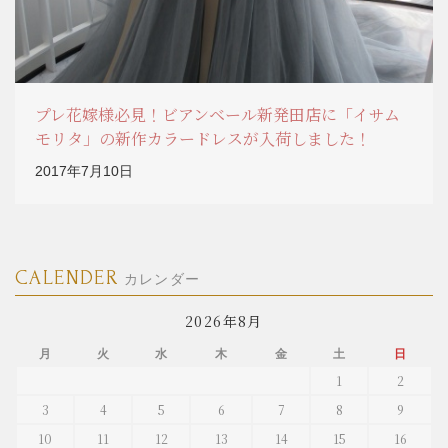
プレ花嫁様必見！ビアンベール新発田店に「イサム
モリタ」の新作カラードレスが入荷しました！
2017年7月10日
CALENDER
カレンダー
2026年8月
月
火
水
木
金
土
日
1
2
3
4
5
6
7
8
9
10
11
12
13
14
15
16