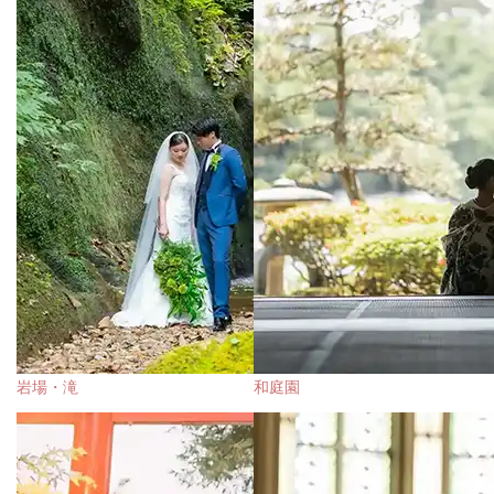
岩場・滝
和庭園