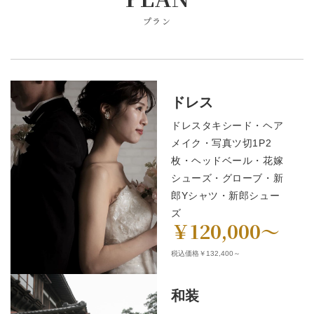
プラン
ドレス
ドレスタキシード・ヘア
メイク・写真ツ切1P2
枚・ヘッドベール・花嫁
シューズ・グローブ・新
郎Yシャツ・新郎シュー
ズ
￥120,000～
税込価格￥132,400～
和装