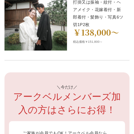
打掛又は振袖・紋付・ヘ
アメイク・花嫁着付・新
郎着付・髪飾り・写真6ツ
切1P2枚
￥138,000～
税込価格￥151,800～
＼今だけ／
アークベルメンバーズ加
入の方はさらにお得！
ご家族が会員でもOK！アークベル会員なら