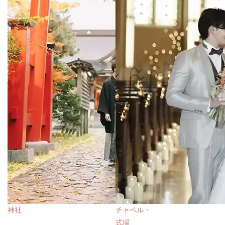
神社
チャペル・
式場