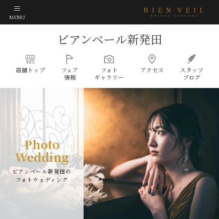
MENU
ビアンベール新発田
店舗
トップ
フェア
フォト
アクセス
スタッフ
情報
ギャラリー
ブログ
Photo
Wedding
ビアンベール新発田の
フォトウェディング