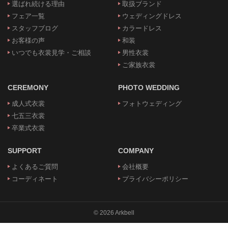
選ばれ続ける理由
取扱ブランド
フェア一覧
ウェディングドレス
スタッフブログ
カラードレス
お客様の声
和装
いつでも衣裳見学・ご相談
男性衣裳
ご家族衣裳
CEREMONY
PHOTO WEDDING
成人式衣裳
フォトウェディング
七五三衣裳
卒業式衣裳
SUPPORT
COMPANY
よくあるご質問
会社概要
コーディネート
プライバシーポリシー
© 2026 Arkbell