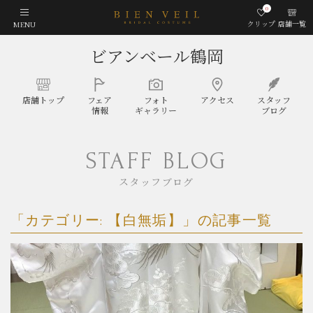
0
クリップ
店舗一覧
MENU
ビアンベール鶴岡
店舗
トップ
フェア
フォト
アクセス
スタッフ
情報
ギャラリー
ブログ
STAFF BLOG
スタッフブログ
「カテゴリー:
【白無垢】
」の記事一覧