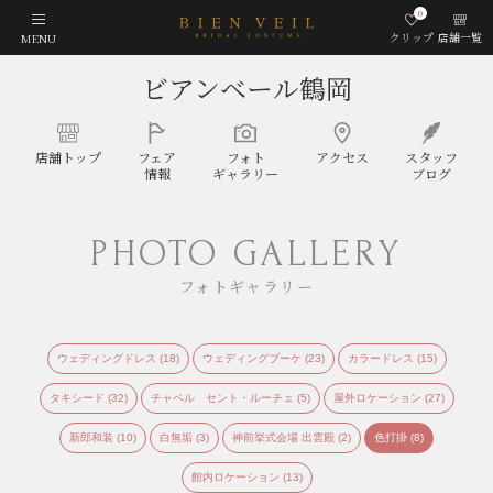
0
クリップ
店舗一覧
MENU
ビアンベール鶴岡
店舗
トップ
フェア
フォト
アクセス
スタッフ
情報
ギャラリー
ブログ
PHOTO GALLERY
フォトギャラリー
ウェディングドレス (18)
ウェディングブーケ (23)
カラードレス (15)
タキシード (32)
チャペル セント・ルーチェ (5)
屋外ロケーション (27)
新郎和装 (10)
白無垢 (3)
神前挙式会場 出雲殿 (2)
色打掛 (8)
館内ロケーション (13)