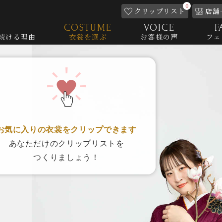
0
クリップ
リスト
店舗
COSTUME
VOICE
F
続ける理由
衣裳を選ぶ
お客様の声
フェ
お気に入りの衣裳をクリップできます
あなただけのクリップリストを
つくりましょう！