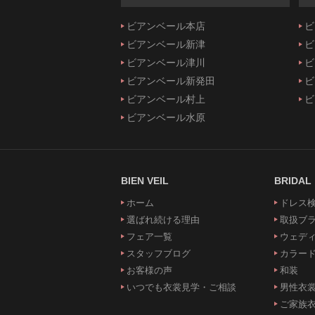
ビアンベール本店
ビ
ビアンベール新津
ビ
ビアンベール津川
ビ
ビアンベール新発田
ビ
ビアンベール村上
ビ
ビアンベール水原
BIEN VEIL
BRIDAL
ホーム
ドレス
選ばれ続ける理由
取扱ブ
フェア一覧
ウェデ
スタッフブログ
カラー
お客様の声
和装
いつでも衣裳見学・ご相談
男性衣
ご家族