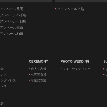
アンベール長岡
ビアンベール上越
アンベール小千谷
アンベール十日町
アンベール三条
アンベール柏崎
CEREMONY
PHOTO WEDDING
S
検索
成人式衣裳
フォトウェディング
ランド
七五三衣裳
ィングドレス
卒業式衣裳
ドレス
裳
衣裳