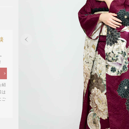
談
い。
！
を紹
裳は
にご