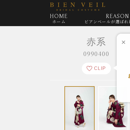
HOME
REASON
ホーム
ビアンベールが
選ばれ
赤系
×
0990400
CLIP