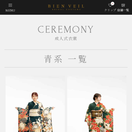
0
クリップ
店舗一覧
MENU
CEREMONY
成人式衣裳
青系 一覧