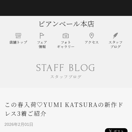
0
クリップ
店舗一覧
MENU
ビアンベール本店
店舗
トップ
フェア
フォト
アクセス
スタッフ
情報
ギャラリー
ブログ
STAFF BLOG
スタッフブログ
この春入荷♡YUMI KATSURAの新作ド
レス3着ご紹介
2026年2月01日