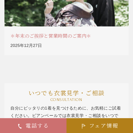
＊年末のご挨拶と営業時間のご案内＊
2025年12月27日
いつでも衣裳見学・ご相談
CONSULTATION
自分にピッタリの1着を見つけるために、お気軽にご試着
ください。ビアンベールでは衣裳見学・ご相談をいつで
CONSULTATION
も受け付けております。
電話する
フェア情報
いつでも衣裳見学･ご相談