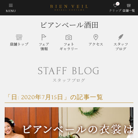
0
クリップ
店舗一覧
MENU
ビアンベール酒田
店舗
トップ
フェア
フォト
アクセス
スタッフ
情報
ギャラリー
ブログ
STAFF BLOG
スタッフブログ
「日:
2020年7月15日
」の記事一覧