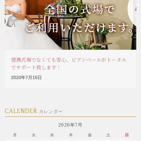
提携式場でなくても安心、ビアンベールがトータル
でサポート致します！
2020年7月15日
CALENDER
カレンダー
2020年7月
月
火
水
木
金
土
日