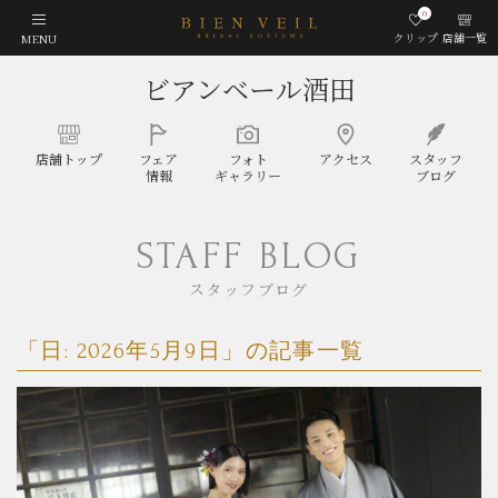
0
クリップ
店舗一覧
MENU
ビアンベール酒田
店舗
トップ
フェア
フォト
アクセス
スタッフ
情報
ギャラリー
ブログ
STAFF BLOG
スタッフブログ
「日:
2026年5月9日
」の記事一覧