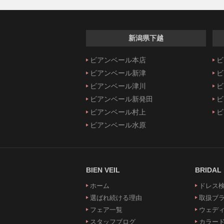
新潟県下越
ビアンベール本店
ビ
ビアンベール新津
ビ
ビアンベール津川
ビ
ビアンベール新発田
ビ
ビアンベール村上
ビ
ビアンベール水原
BIEN VEIL
BRIDAL
ホーム
ドレス
選ばれ続ける理由
取扱ブ
フェア一覧
ウェデ
スタッフブログ
カラー