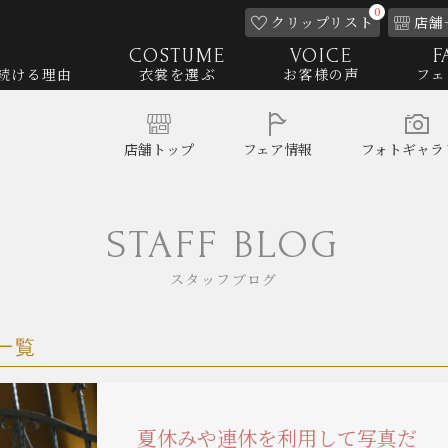
0
クリップ
リスト
店舗
COSTUME
VOICE
F
続ける理由
衣裳を選ぶ
お客様の声
フェ
店舗
トップ
フェア
情報
フォト
ギャラ
STAFF BLOG
スタッフブログ
一覧
夏休みや連休を利用して写真だ