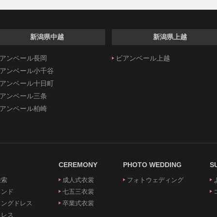
新潟県中越
新潟県上越
アンベール長岡
ビアンベール上越
アンベール小千谷
アンベール十日町
アンベール三条
アンベール柏崎
CEREMONY
PHOTO WEDDING
S
検索
成人式衣裳
フォトウェディング
ランド
七五三衣裳
ィングドレス
卒業式衣裳
ドレス