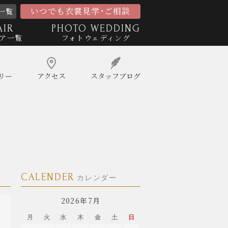
いつでも衣裳見学･ご相談
一覧
AIR
PHOTO WEDDING
ア一覧
フォトウェディング
リー
アクセス
スタッフ
ブログ
CALENDER
カレンダー
2026年7月
月
火
水
木
金
土
日