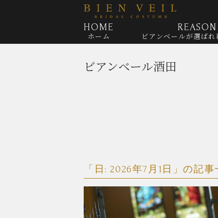
HOME
REASON
ホーム
ビアンベールが
選ばれ
ビアンベール酒田
「日:
2026年7月1日
」の記事