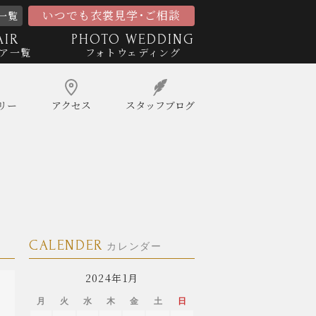
いつでも衣裳見学･ご相談
一覧
AIR
PHOTO WEDDING
ア一覧
フォトウェディング
リー
アクセス
スタッフ
ブログ
CALENDER
カレンダー
2024年1月
月
火
水
木
金
土
日