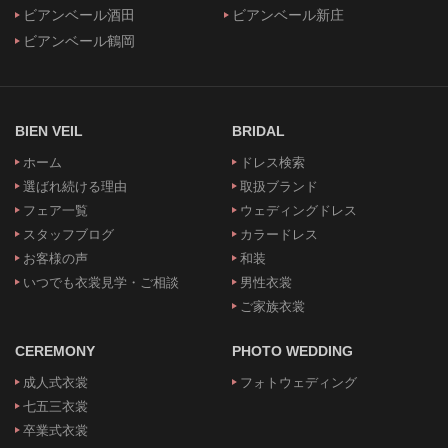
ビアンベール酒田
ビアンベール新庄
ビアンベール鶴岡
BIEN VEIL
BRIDAL
ホーム
ドレス検索
選ばれ続ける理由
取扱ブランド
フェア一覧
ウェディングドレス
スタッフブログ
カラードレス
お客様の声
和装
いつでも衣裳見学・ご相談
男性衣裳
ご家族衣裳
CEREMONY
PHOTO WEDDING
成人式衣裳
フォトウェディング
七五三衣裳
卒業式衣裳