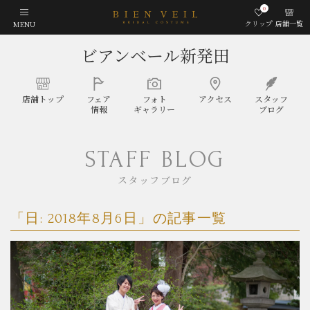
0
クリップ
店舗一覧
MENU
ビアンベール新発田
店舗
トップ
フェア
フォト
アクセス
スタッフ
情報
ギャラリー
ブログ
STAFF BLOG
スタッフブログ
「日:
2018年8月6日
」の記事一覧