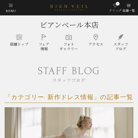
0
クリップ
店舗一覧
MENU
ビアンベール本店
店舗
トップ
フェア
フォト
アクセス
スタッフ
情報
ギャラリー
ブログ
STAFF BLOG
スタッフブログ
「カテゴリー:
新作ドレス情報
」の記事一覧