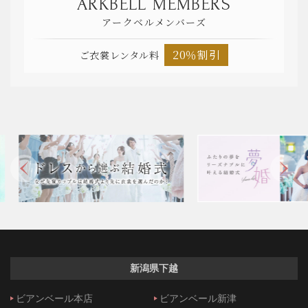
ARKBELL MEMBERS
アークベルメンバーズ
20％割引
ご衣裳レンタル料
新潟県下越
ビアンベール本店
ビアンベール新津