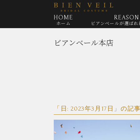
HOME
REASON
ホーム
ビアンベールが
選ばれ
ビアンベール本店
「日:
2023年3月17日
」の記