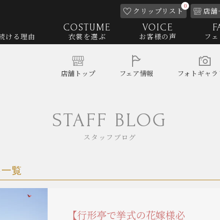
0
クリップ
リスト
店舗
COSTUME
VOICE
F
続ける理由
衣裳を選ぶ
お客様の声
フェ
店舗
トップ
フェア
情報
フォト
ギャラ
STAFF BLOG
スタッフブログ
事一覧
【行形亭で挙式の花嫁様必