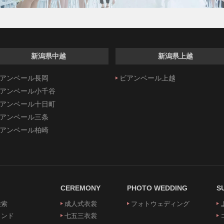
新潟県中越
新潟県上越
アンベール長岡
ビアンベール上越
アンベール小千谷
アンベール十日町
アンベール三条
アンベール柏崎
CEREMONY
PHOTO WEDDING
S
検索
成人式衣裳
フォトウェディング
ランド
七五三衣裳