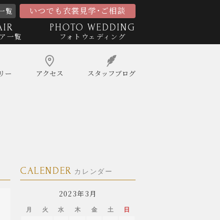
いつでも衣裳見学･ご相談
一覧
AIR
PHOTO WEDDING
ア一覧
フォトウェディング
リー
アクセス
スタッフ
ブログ
CALENDER
カレンダー
2023年3月
月
火
水
木
金
土
日