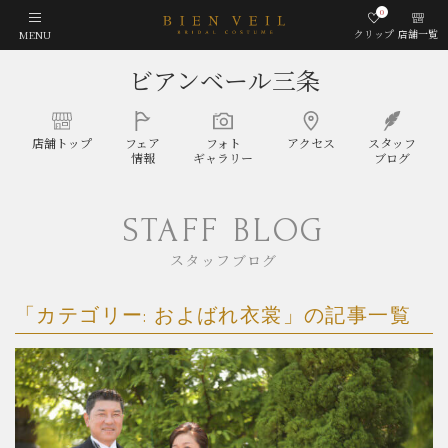
0
クリップ
店舗一覧
MENU
ビアンベール三条
店舗
トップ
フェア
フォト
アクセス
スタッフ
情報
ギャラリー
ブログ
STAFF BLOG
スタッフブログ
「カテゴリー:
およばれ衣裳
」の記事一覧