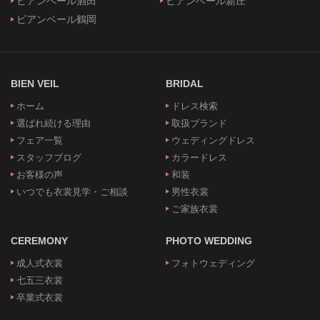
ビアンベール酒田
ビアンベール新庄
ビアンベール鶴岡
BIEN VEIL
BRIDAL
ホーム
ドレス検索
選ばれ続ける理由
取扱ブランド
フェア一覧
ウェディングドレス
スタッフブログ
カラードレス
お客様の声
和装
いつでも衣裳見学・ご相談
男性衣裳
ご家族衣裳
CEREMONY
PHOTO WEDDING
成人式衣裳
フォトウェディング
七五三衣裳
卒業式衣裳