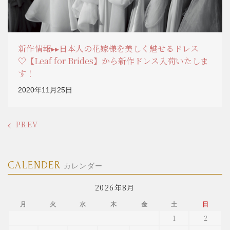
新作情報▸▸日本人の花嫁様を美しく魅せるドレス
♡【Leaf for Brides】から新作ドレス入荷いたしま
す！
2020年11月25日
PREV
CALENDER
カレンダー
2026年8月
月
火
水
木
金
土
日
1
2