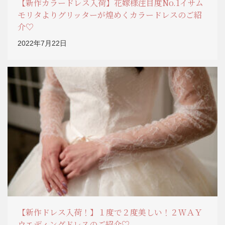
【新作カラードレス入荷】花嫁様注目度No.1イサム
モリタよりグリッターが煌めくカラードレスのご紹
介♡
2022年7月22日
【新作ドレス入荷！】１度で２度美しい！２ＷＡＹ
ウエディングドレスのご紹介♡