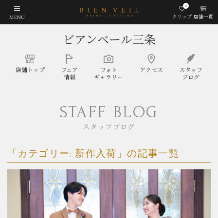
0
クリップ
店舗一覧
MENU
ビアンベール三条
店舗
トップ
フェア
フォト
アクセス
スタッフ
情報
ギャラリー
ブログ
STAFF BLOG
スタッフブログ
「カテゴリー:
新作入荷
」の記事一覧