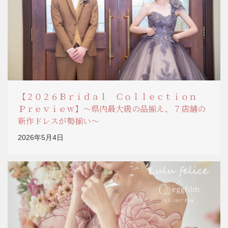
【２０２６Ｂｒｉｄａｌ Ｃｏｌｌｅｃｔｉｏｎ
Ｐｒｅｖｉｅｗ】～県内最大級の品揃え、７店舗の
新作ドレスが勢揃い～
2026年5月4日