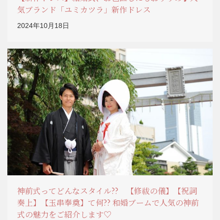
気ブランド「ユミカツラ」新作ドレス
2024年10月18日
神前式ってどんなスタイル?? 【修祓の儀】【祝詞
奏上】【玉串奉奠】て何?? 和婚ブームで人気の神前
式の魅力をご紹介します♡