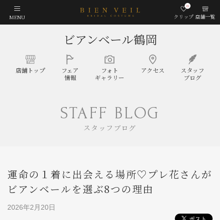
0
クリップ
店舗一覧
MENU
ビアンベール鶴岡
店舗
トップ
フェア
フォト
アクセス
スタッフ
情報
ギャラリー
ブログ
STAFF BLOG
スタッフブログ
運命の１着に出会える場所♡プレ花さんが
ビアンベールを選ぶ8つの理由
2026年2月20日