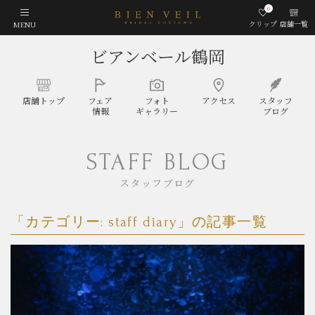
0
クリップ
店舗一覧
MENU
ビアンベール鶴岡
店舗
トップ
フェア
フォト
アクセス
スタッフ
情報
ギャラリー
ブログ
STAFF BLOG
スタッフブログ
「カテゴリー:
staff diary
」の記事一覧