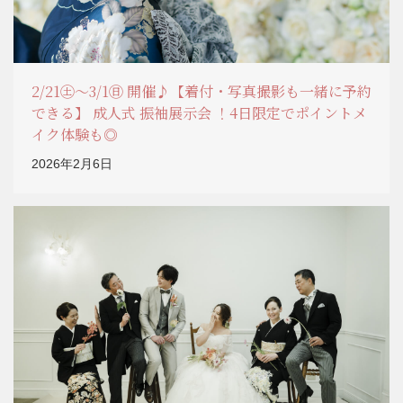
2/21㊏～3/1㊐ 開催♪【着付・写真撮影も一緒に予約
できる】 成人式 振袖展示会 ！4日限定でポイントメ
イク体験も◎
2026年2月6日