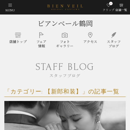
0
クリップ
店舗一覧
MENU
ビアンベール鶴岡
店舗
トップ
フェア
フォト
アクセス
スタッフ
情報
ギャラリー
ブログ
STAFF BLOG
スタッフブログ
「カテゴリー:
【新郎和装】
」の記事一覧